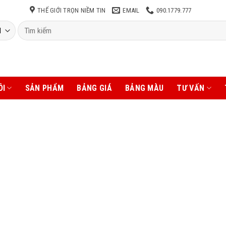
THẾ GIỚI TRỌN NIỀM TIN
EMAIL
090.1779.777
Tìm
kiếm:
ÔI
SẢN PHẨM
BẢNG GIÁ
BẢNG MÀU
TƯ VẤN