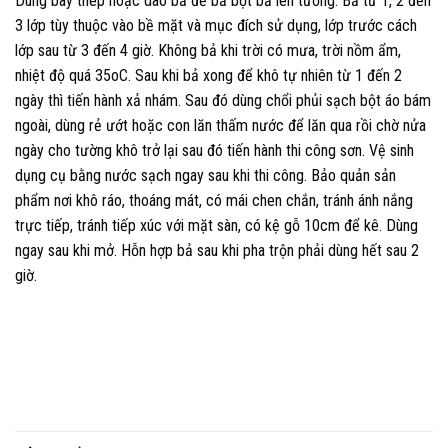
Dùng bay thép hoặc dao bả để bả bột bả lên tường. Bả từ 1, 2 đến
3 lớp tùy thuộc vào bề mặt và mục đích sử dụng, lớp trước cách
lớp sau từ 3 đến 4 giờ. Không bả khi trời có mưa, trời nồm ẩm,
nhiệt độ quá 35oC. Sau khi bả xong để khô tự nhiên từ 1 đến 2
ngày thì tiến hành xả nhám. Sau đó dùng chổi phủi sạch bột áo bám
ngoài, dùng rẻ ướt hoặc con lăn thấm nước để lăn qua rồi chờ nửa
ngày cho tường khô trở lại sau đó tiến hành thi công sơn. Vệ sinh
dụng cụ bằng nước sạch ngay sau khi thi công. Bảo quản sản
phẩm nơi khô ráo, thoáng mát, có mái chen chắn, tránh ánh nắng
trực tiếp, tránh tiếp xúc với mặt sàn, có kệ gỗ 10cm để kê. Dùng
ngay sau khi mở. Hỗn hợp bả sau khi pha trộn phải dùng hết sau 2
giờ.