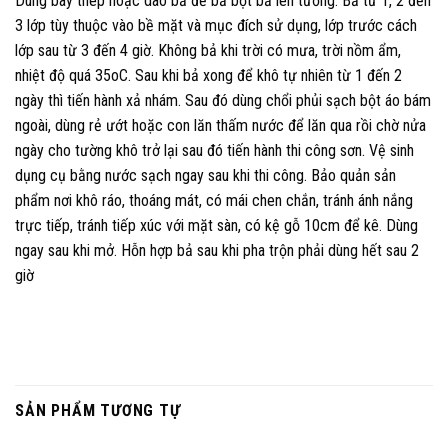
Dùng bay thép hoặc dao bả để bả bột bả lên tường. Bả từ 1, 2 đến
3 lớp tùy thuộc vào bề mặt và mục đích sử dụng, lớp trước cách
lớp sau từ 3 đến 4 giờ. Không bả khi trời có mưa, trời nồm ẩm,
nhiệt độ quá 35oC. Sau khi bả xong để khô tự nhiên từ 1 đến 2
ngày thì tiến hành xả nhám. Sau đó dùng chổi phủi sạch bột áo bám
ngoài, dùng rẻ ướt hoặc con lăn thấm nước để lăn qua rồi chờ nửa
ngày cho tường khô trở lại sau đó tiến hành thi công sơn. Vệ sinh
dụng cụ bằng nước sạch ngay sau khi thi công. Bảo quản sản
phẩm nơi khô ráo, thoáng mát, có mái chen chắn, tránh ánh nắng
trực tiếp, tránh tiếp xúc với mặt sàn, có kệ gỗ 10cm để kê. Dùng
ngay sau khi mở. Hỗn hợp bả sau khi pha trộn phải dùng hết sau 2
giờ
SẢN PHẨM TƯƠNG TỰ